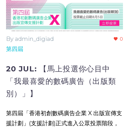
By admin_digiad
0
第四屆
20 JUL:
【馬上投選你心目中
「我最喜愛的數碼廣告（出版類
別）」】
第四屆「香港初創數碼廣告企業 X 出版宣傳支
援計劃」(支援計劃)正式進入公眾投票階段，