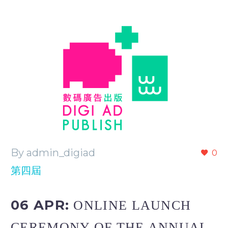
By admin_digiad
0
第四屆
06 APR:
ONLINE LAUNCH
CEREMONY OF THE ANNUAL