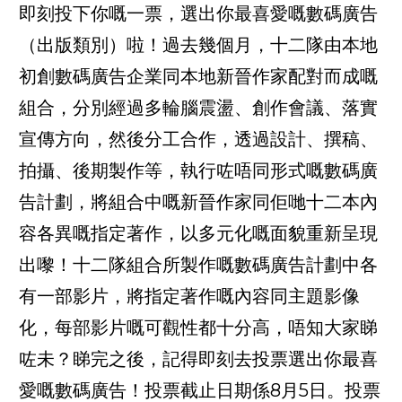
即刻投下你嘅一票，選出你最喜愛嘅數碼廣告
（出版類別）啦！過去幾個月，十二隊由本地
初創數碼廣告企業同本地新晉作家配對而成嘅
組合，分別經過多輪腦震盪、創作會議、落實
宣傳方向，然後分工合作，透過設計、撰稿、
拍攝、後期製作等，執行咗唔同形式嘅數碼廣
告計劃，將組合中嘅新晉作家同佢哋十二本內
容各異嘅指定著作，以多元化嘅面貌重新呈現
出嚟！十二隊組合所製作嘅數碼廣告計劃中各
有一部影片，將指定著作嘅內容同主題影像
化，每部影片嘅可觀性都十分高，唔知大家睇
咗未？睇完之後，記得即刻去投票選出你最喜
愛嘅數碼廣告！投票截止日期係8月5日。投票