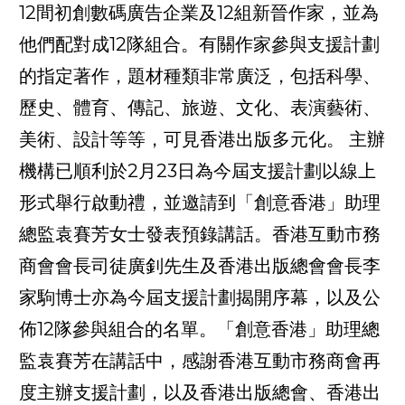
12間初創數碼廣告企業及12組新晉作家，並為
他們配對成12隊組合。有關作家參與支援計劃
的指定著作，題材種類非常廣泛，包括科學、
歷史、體育、傳記、旅遊、文化、表演藝術、
美術、設計等等，可見香港出版多元化。 主辦
機構已順利於2月23日為今屆支援計劃以線上
形式舉行啟動禮，並邀請到「創意香港」助理
總監袁賽芳女士發表預錄講話。香港互動市務
商會會長司徒廣釗先生及香港出版總會會長李
家駒博士亦為今屆支援計劃揭開序幕，以及公
佈12隊參與組合的名單。「創意香港」助理總
監袁賽芳在講話中，感謝香港互動市務商會再
度主辦支援計劃，以及香港出版總會、香港出