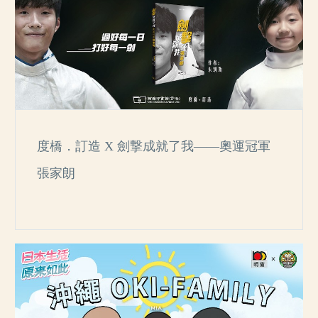
度橋．訂造 X 劍撃成就了我——奧運冠軍
張家朗