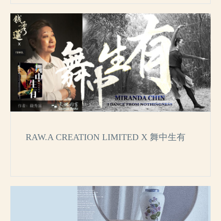
RAW.A CREATION LIMITED X 舞中生有