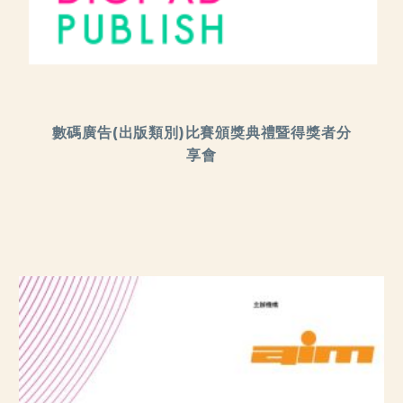
數碼廣告(出版類別)比賽頒獎典禮暨得獎者分
享會