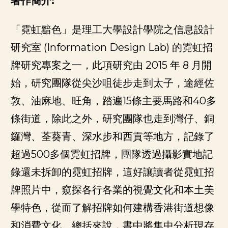
著作簡介:
「霓虹黯色」是理工大學設計學院之信息設計
研究室 (Information Design Lab) 的霓虹招
牌研究專案之一，此項研究由 2015 年 8 月開
始，研究團隊從尖沙咀徒步走到太子，途經佐
敦、油麻地、旺角，踏遍15條主要馬路和40多
條街道，除此之外，研究團隊也走到灣仔、銅
鑼灣、荃葵青、深水步和西貢等地方，記錄了
超過500多個霓虹招牌，團隊透過攝影實地記
錄還未拆卸的霓虹招牌，這好讓讀者從霓虹招
牌照片中，窺探各行各業的視覺文化和本土美
學特色，從而了解招牌如何建構香港街道想像
和消費文化。總括來說，書中將集中分析現存