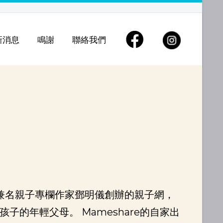
新消息
鳴謝
聯絡我們
及兼名親子專欄作家鄧明儀創辦的親子網，
孩子的年輕父母。 Mameshare的自家出