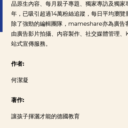
品原生內容、每月親子專題、獨家專訪及獨家
年，已吸引超過14萬粉絲追蹤，每日平均瀏覽量
除了強勁的編輯團隊，mameshare亦為廣
由廣告影片拍攝、內容製作、社交媒體管理、
站式宣傳服務。
作者:
何潔凝
著作:
讓孩子揮灑才能的德國教育